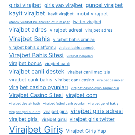
girisi virajbet
güncel virajbet
giris yap virajbet
kayit virajbet
mobil virajbet
kayit virajbet
twitter virajbet
otantik virajbet kullanıcıları oturum açar
virajbet adres
virajbet adresi
virajbet adresi
Virajbet Bahis
virajbet bahis oranları
virajbet bahis platformu
virajbet bahis seçeneği
Virajbet Bahis Sitesi
virajbet belgeleri
virajbet bonus
virajbet canli
virajbet canli destek
virajbet canli maç izle
virajbet canlı bahis
virajbet canlı casino
virajbet casinolar
virajbet casino oyunları
virajbet casino oyun sağlayıcısı
Virajbet Casino Sitesi
virajbet com
virajbet destek hattı
virajbet futbol canlı oyunlar
virajbet genel bakış
virajbet giris adresi
virajbet giris
virajbet geri bildirim
virajbet girisi
virajbet giris twitter
virajbet girisi
Virajbet Giriş
Virajbet Giriş Yap