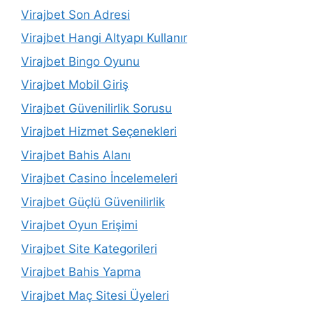
Virajbet Son Adresi
Virajbet Hangi Altyapı Kullanır
Virajbet Bingo Oyunu
Virajbet Mobil Giriş
Virajbet Güvenilirlik Sorusu
Virajbet Hizmet Seçenekleri
Virajbet Bahis Alanı
Virajbet Casino İncelemeleri
Virajbet Güçlü Güvenilirlik
Virajbet Oyun Erişimi
Virajbet Site Kategorileri
Virajbet Bahis Yapma
Virajbet Maç Sitesi Üyeleri