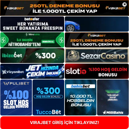
×
VIRAJBET GİRİŞ İÇİN TIKLAYINIZ!