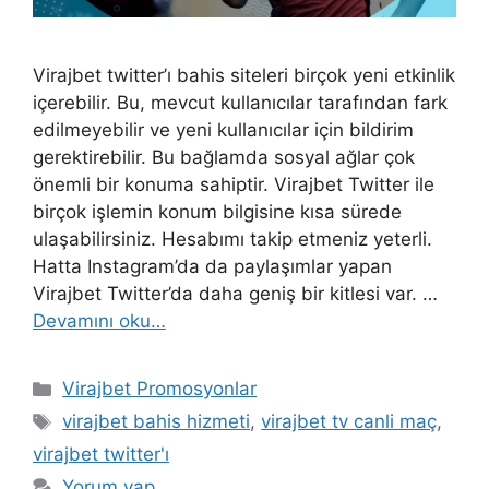
Virajbet twitter’ı bahis siteleri birçok yeni etkinlik
içerebilir. Bu, mevcut kullanıcılar tarafından fark
edilmeyebilir ve yeni kullanıcılar için bildirim
gerektirebilir. Bu bağlamda sosyal ağlar çok
önemli bir konuma sahiptir. Virajbet Twitter ile
birçok işlemin konum bilgisine kısa sürede
ulaşabilirsiniz. Hesabımı takip etmeniz yeterli.
Hatta Instagram’da da paylaşımlar yapan
Virajbet Twitter’da daha geniş bir kitlesi var. …
Devamını oku…
Kategoriler
Virajbet Promosyonlar
Etiketler
virajbet bahis hizmeti
,
virajbet tv canli maç
,
virajbet twitter'ı
Yorum yap