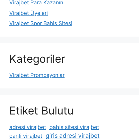
Virajbet Para Kazanın
Virajbet Üyeleri
Virajbet Spor Bahis Sitesi
Kategoriler
Virajbet Promosyonlar
Etiket Bulutu
adresi virajbet
bahis sitesi virajbet
giris adresi virajbet
canli virajbet