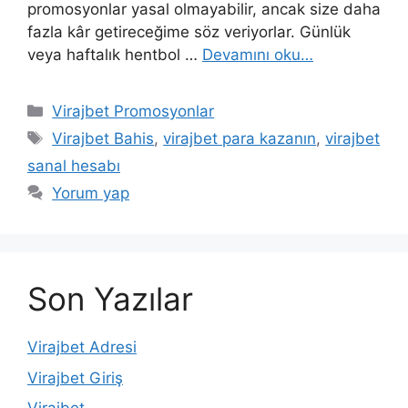
promosyonlar yasal olmayabilir, ancak size daha
fazla kâr getireceğime söz veriyorlar. Günlük
veya haftalık hentbol …
Devamını oku…
Kategoriler
Virajbet Promosyonlar
Etiketler
Virajbet Bahis
,
virajbet para kazanın
,
virajbet
sanal hesabı
Yorum yap
Son Yazılar
Virajbet Adresi
Virajbet Giriş