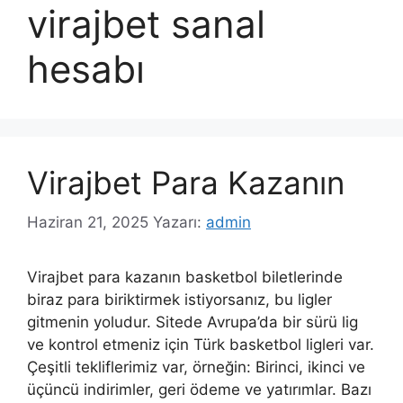
virajbet sanal
hesabı
Virajbet Para Kazanın
Haziran 21, 2025
Yazarı:
admin
Virajbet para kazanın basketbol biletlerinde
biraz para biriktirmek istiyorsanız, bu ligler
gitmenin yoludur. Sitede Avrupa’da bir sürü lig
ve kontrol etmeniz için Türk basketbol ligleri var.
Çeşitli tekliflerimiz var, örneğin: Birinci, ikinci ve
üçüncü indirimler, geri ödeme ve yatırımlar. Bazı