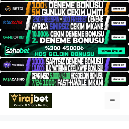
İçeriğe
atla
Menü