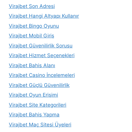
Virajbet Son Adresi
Virajbet Hangi Altyapı Kullanır
Virajbet Bingo Oyunu
Virajbet Mobil Giriş
Virajbet Güvenilirlik Sorusu
Virajbet Hizmet Seçenekleri
Virajbet Bahis Alanı
Virajbet Casino İncelemeleri
Virajbet Güçlü Güvenilirlik
Virajbet Oyun Erişimi
Virajbet Site Kategorileri
Virajbet Bahis Yapma
Virajbet Maç Sitesi Üyeleri