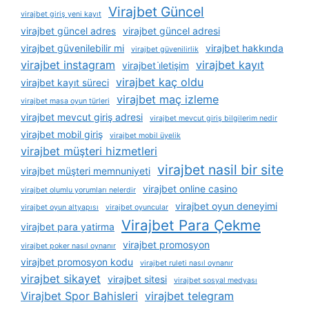
Virajbet Güncel
virajbet giriş yeni kayıt
virajbet güncel adres
virajbet güncel adresi
virajbet güvenilebilir mi
virajbet hakkında
virajbet güvenilirlik
virajbet instagram
virajbet kayıt
virajbet i̇letişim
virajbet kaç oldu
virajbet kayıt süreci
virajbet maç izleme
virajbet masa oyun türleri
virajbet mevcut giriş adresi
virajbet mevcut giriş bilgilerim nedir
virajbet mobil giriş
virajbet mobil üyelik
virajbet müşteri hizmetleri
virajbet nasil bir site
virajbet müşteri memnuniyeti
virajbet online casino
virajbet olumlu yorumları nelerdir
virajbet oyun deneyimi
virajbet oyun altyapısı
virajbet oyuncular
Virajbet Para Çekme
virajbet para yatirma
virajbet promosyon
virajbet poker nasıl oynanır
virajbet promosyon kodu
virajbet ruleti nasıl oynanır
virajbet sikayet
virajbet sitesi
virajbet sosyal medyası
Virajbet Spor Bahisleri
virajbet telegram