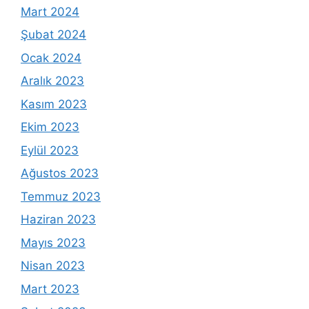
Mart 2024
Şubat 2024
Ocak 2024
Aralık 2023
Kasım 2023
Ekim 2023
Eylül 2023
Ağustos 2023
Temmuz 2023
Haziran 2023
Mayıs 2023
Nisan 2023
Mart 2023