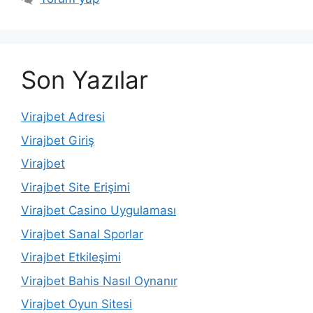
Son Yazılar
Virajbet Adresi
Virajbet Giriş
Virajbet
Virajbet Site Erişimi
Virajbet Casino Uygulaması
Virajbet Sanal Sporlar
Virajbet Etkileşimi
Virajbet Bahis Nasıl Oynanır
Virajbet Oyun Sitesi