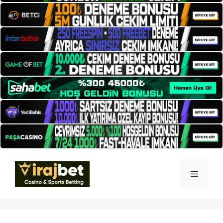
İçeriğe
atla
Menü