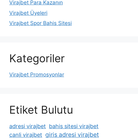
Virajbet Para Kazanın
Virajbet Üyeleri
Virajbet Spor Bahis Sitesi
Kategoriler
Virajbet Promosyonlar
Etiket Bulutu
adresi virajbet
bahis sitesi virajbet
giris adresi virajbet
canli virajbet