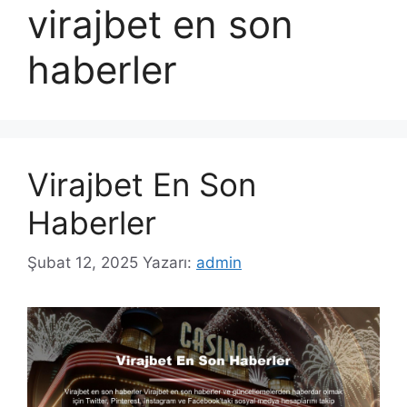
virajbet en son
haberler
Virajbet En Son
Haberler
Şubat 12, 2025
Yazarı:
admin