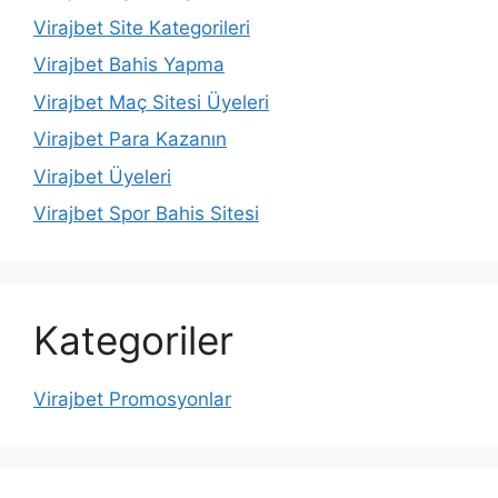
Virajbet Site Kategorileri
Virajbet Bahis Yapma
Virajbet Maç Sitesi Üyeleri
Virajbet Para Kazanın
Virajbet Üyeleri
Virajbet Spor Bahis Sitesi
Kategoriler
Virajbet Promosyonlar