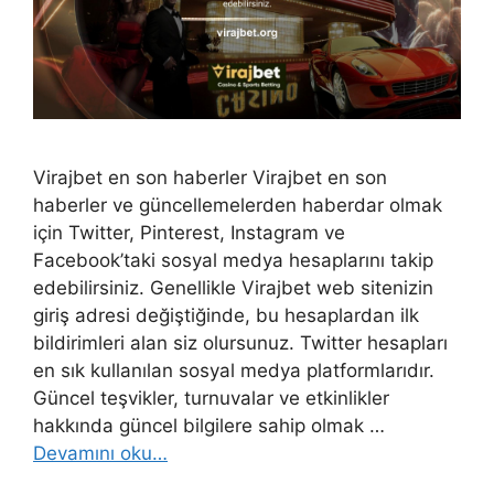
Virajbet en son haberler Virajbet en son
haberler ve güncellemelerden haberdar olmak
için Twitter, Pinterest, Instagram ve
Facebook’taki sosyal medya hesaplarını takip
edebilirsiniz. Genellikle Virajbet web sitenizin
giriş adresi değiştiğinde, bu hesaplardan ilk
bildirimleri alan siz olursunuz. Twitter hesapları
en sık kullanılan sosyal medya platformlarıdır.
Güncel teşvikler, turnuvalar ve etkinlikler
hakkında güncel bilgilere sahip olmak …
Devamını oku…