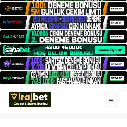
İçeriğe
atla
Menü