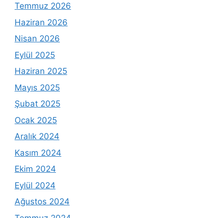
Temmuz 2026
Haziran 2026
Nisan 2026
Eylül 2025
Haziran 2025
Mayıs 2025
Şubat 2025
Ocak 2025
Aralık 2024
Kasım 2024
Ekim 2024
Eylül 2024
Ağustos 2024
Temmuz 2024