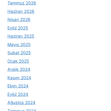
Temmuz 2026
Haziran 2026
Nisan 2026
Eylül 2025
Haziran 2025
Mayıs 2025
Şubat 2025
Ocak 2025
Aralık 2024
Kasım 2024
Ekim 2024
Eylül 2024
Ağustos 2024
Temmuz 2024