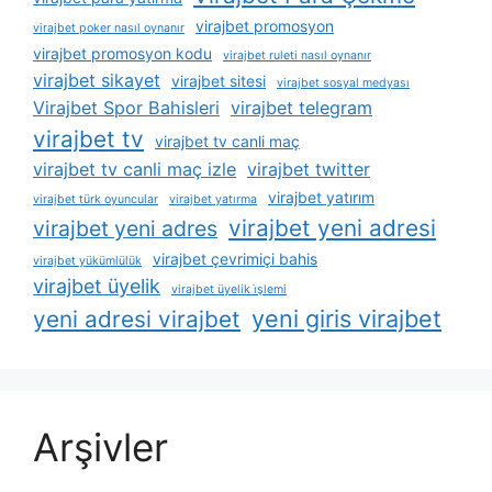
virajbet promosyon
virajbet poker nasıl oynanır
virajbet promosyon kodu
virajbet ruleti nasıl oynanır
virajbet sikayet
virajbet sitesi
virajbet sosyal medyası
Virajbet Spor Bahisleri
virajbet telegram
virajbet tv
virajbet tv canli maç
virajbet tv canli maç izle
virajbet twitter
virajbet yatırım
virajbet türk oyuncular
virajbet yatırma
virajbet yeni adresi
virajbet yeni adres
virajbet çevrimiçi bahis
virajbet yükümlülük
virajbet üyelik
virajbet üyelik i̇şlemi
yeni giris virajbet
yeni adresi virajbet
Arşivler