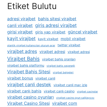
Etiket Bulutu
adresi virajbet
bahis sitesi virajbet
giris adresi virajbet
canli virajbet
girisi virajbet
güncel virajbet
giris yap virajbet
kayit virajbet
mobil virajbet
kayit virajbet
twitter virajbet
otantik virajbet kullanıcıları oturum açar
virajbet adres
virajbet adresi
virajbet adresi
Virajbet Bahis
virajbet bahis oranları
virajbet bahis platformu
virajbet bahis seçeneği
Virajbet Bahis Sitesi
virajbet belgeleri
virajbet bonus
virajbet canli
virajbet canli destek
virajbet canli maç izle
virajbet canlı bahis
virajbet canlı casino
virajbet casinolar
virajbet casino oyunları
virajbet casino oyun sağlayıcısı
Virajbet Casino Sitesi
virajbet com