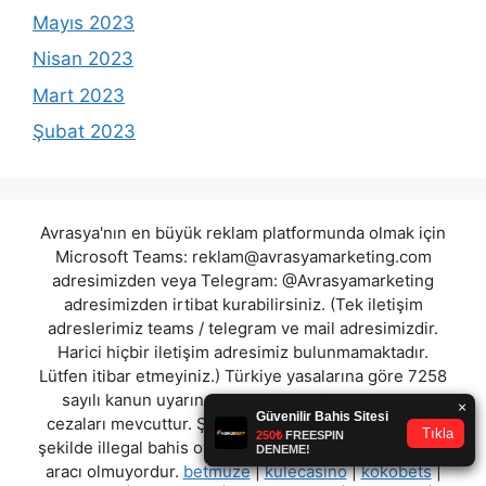
Mayıs 2023
Nisan 2023
Mart 2023
Şubat 2023
Avrasya'nın en büyük reklam platformunda olmak için
Microsoft Teams:
reklam@avrasyamarketing.com
adresimizden veya Telegram: @Avrasyamarketing
adresimizden irtibat kurabilirsiniz. (Tek iletişim
adreslerimiz teams / telegram ve mail adresimizdir.
Harici hiçbir iletişim adresimiz bulunmamaktadır.
Lütfen itibar etmeyiniz.) Türkiye yasalarına göre 7258
sayılı kanun uyarınca yasa dışı bahis oynamanın
cezaları mevcuttur. Şu an bulunduğunuz site hiç bir
şekilde illegal bahis oyunları oynatmıyor ve oynamaya
aracı olmuyordur.
betmüze
|
kulecasino
|
kokobets
|