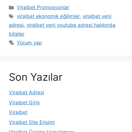
Kategoriler
Virajbet Promosyonlar
Etiketler
virajbet ekonomik eğilimler
,
virajbet yeni
adresi
,
virajbet yeni youtube adresi hakkında
bilgiler
Yorum yap
Son Yazılar
Virajbet Adresi
Virajbet Giriş
Virajbet
Virajbet Site Erişimi