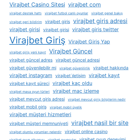
Virajbet Casino Sitesi
virajbet com
virajbet destek hattı
virajbet futbol canlı oyunlar
virajbet genel bakış
virajbet giris adresi
virajbet giris
virajbet geri bildirim
virajbet girisi
virajbet giris twitter
virajbet girisi
Virajbet Giriş
Virajbet Giriş Yap
Virajbet Güncel
virajbet giriş yeni kayıt
virajbet güncel adres
virajbet güncel adresi
virajbet güvenilebilir mi
virajbet hakkında
virajbet güvenilirlik
virajbet instagram
virajbet kayıt
virajbet i̇letişim
virajbet kaç oldu
virajbet kayıt süreci
virajbet maç izleme
virajbet masa oyun türleri
virajbet mevcut giriş adresi
virajbet mevcut giriş bilgilerim nedir
virajbet mobil giriş
virajbet mobil üyelik
virajbet müşteri hizmetleri
virajbet nasil bir site
virajbet müşteri memnuniyeti
virajbet online casino
virajbet olumlu yorumları nelerdir
virajbet oyun deneyimi
virajbet oyun altyapısı
virajbet oyuncular