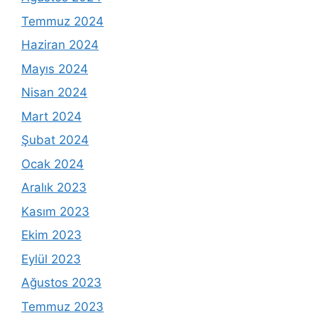
Temmuz 2024
Haziran 2024
Mayıs 2024
Nisan 2024
Mart 2024
Şubat 2024
Ocak 2024
Aralık 2023
Kasım 2023
Ekim 2023
Eylül 2023
Ağustos 2023
Temmuz 2023