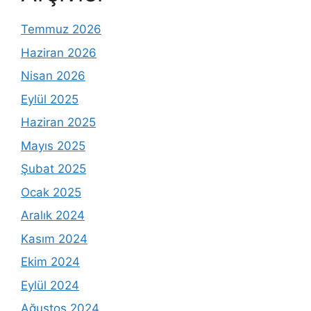
Temmuz 2026
Haziran 2026
Nisan 2026
Eylül 2025
Haziran 2025
Mayıs 2025
Şubat 2025
Ocak 2025
Aralık 2024
Kasım 2024
Ekim 2024
Eylül 2024
Ağustos 2024