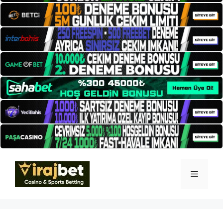
İçeriğe
atla
Menü