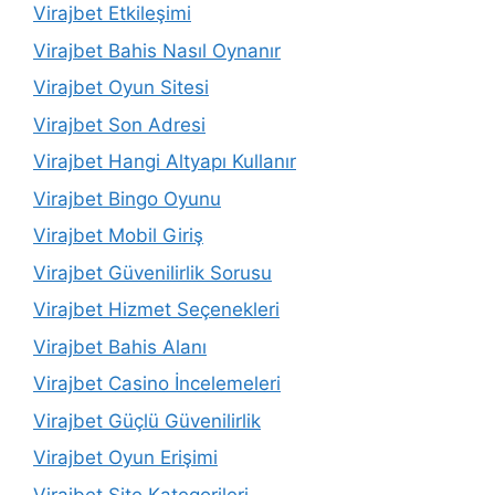
Virajbet Etkileşimi
Virajbet Bahis Nasıl Oynanır
Virajbet Oyun Sitesi
Virajbet Son Adresi
Virajbet Hangi Altyapı Kullanır
Virajbet Bingo Oyunu
Virajbet Mobil Giriş
Virajbet Güvenilirlik Sorusu
Virajbet Hizmet Seçenekleri
Virajbet Bahis Alanı
Virajbet Casino İncelemeleri
Virajbet Güçlü Güvenilirlik
Virajbet Oyun Erişimi
Virajbet Site Kategorileri