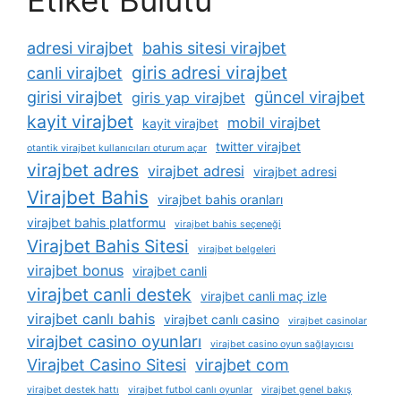
Etiket Bulutu
adresi virajbet
bahis sitesi virajbet
giris adresi virajbet
canli virajbet
girisi virajbet
güncel virajbet
giris yap virajbet
kayit virajbet
mobil virajbet
kayit virajbet
twitter virajbet
otantik virajbet kullanıcıları oturum açar
virajbet adres
virajbet adresi
virajbet adresi
Virajbet Bahis
virajbet bahis oranları
virajbet bahis platformu
virajbet bahis seçeneği
Virajbet Bahis Sitesi
virajbet belgeleri
virajbet bonus
virajbet canli
virajbet canli destek
virajbet canli maç izle
virajbet canlı bahis
virajbet canlı casino
virajbet casinolar
virajbet casino oyunları
virajbet casino oyun sağlayıcısı
Virajbet Casino Sitesi
virajbet com
virajbet destek hattı
virajbet futbol canlı oyunlar
virajbet genel bakış