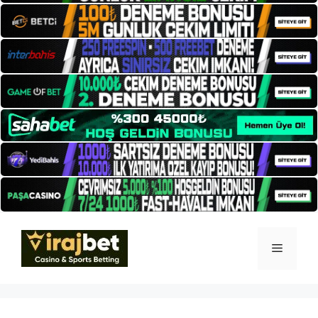
İçeriğe
atla
Menü