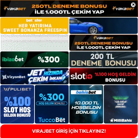
×
VIRAJBET GİRİŞ İÇİN TIKLAYINIZ!