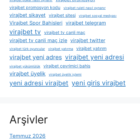
virajbet poker nasıl oynanır
virajbet promosyon kodu
virajbet ruleti nasıl oynanır
virajbet sikayet
virajbet sitesi
virajbet sosyal medyası
Virajbet Spor Bahisleri
virajbet telegram
virajbet tv
virajbet tv canli maç
virajbet tv canli maç izle
virajbet twitter
virajbet yatırım
virajbet türk oyuncular
virajbet yatırma
virajbet yeni adresi
virajbet yeni adres
virajbet çevrimiçi bahis
virajbet yükümlülük
virajbet üyelik
virajbet üyelik i̇şlemi
yeni giris virajbet
yeni adresi virajbet
Arşivler
Temmuz 2026