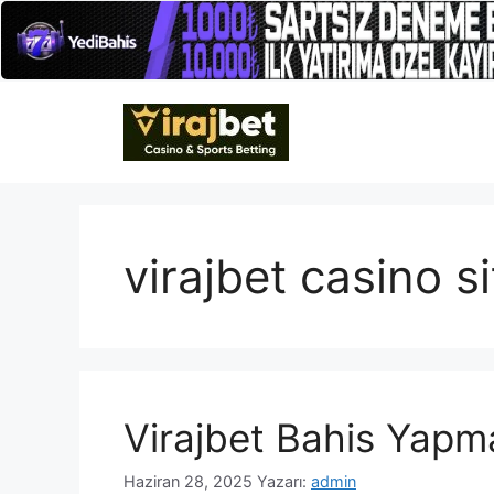
İçeriğe
atla
virajbet casino si
Virajbet Bahis Yapm
Haziran 28, 2025
Yazarı:
admin