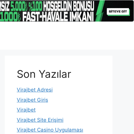
Son Yazılar
Virajbet Adresi
Virajbet Giriş
Virajbet
Virajbet Site Erişimi
Virajbet Casino Uygulaması