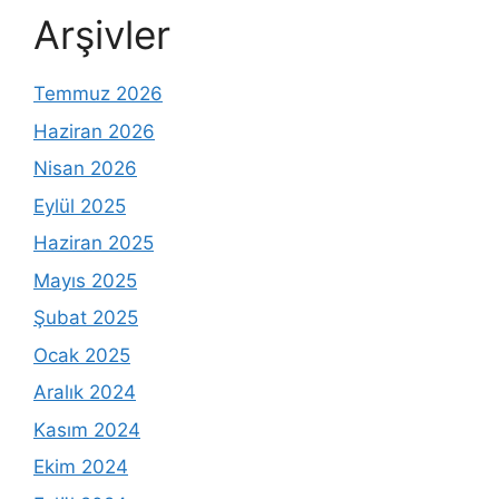
Arşivler
Temmuz 2026
Haziran 2026
Nisan 2026
Eylül 2025
Haziran 2025
Mayıs 2025
Şubat 2025
Ocak 2025
Aralık 2024
Kasım 2024
Ekim 2024