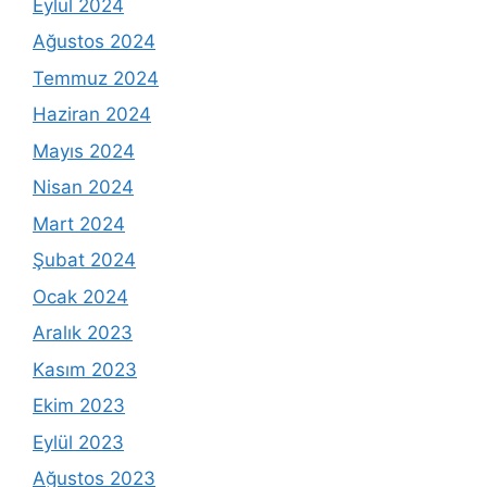
Eylül 2024
Ağustos 2024
Temmuz 2024
Haziran 2024
Mayıs 2024
Nisan 2024
Mart 2024
Şubat 2024
Ocak 2024
Aralık 2023
Kasım 2023
Ekim 2023
Eylül 2023
Ağustos 2023