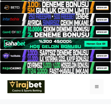
İçeriğe
atla
Menü