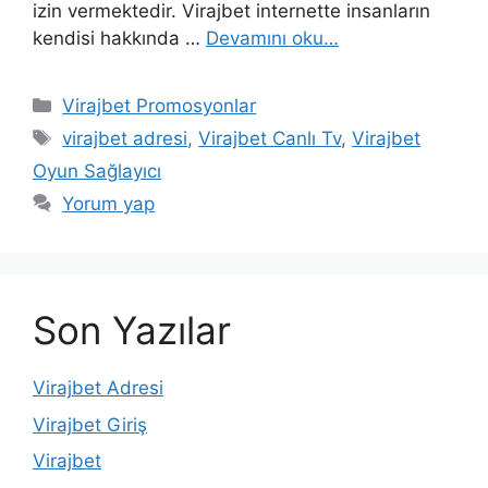
izin vermektedir. Virajbet internette insanların
kendisi hakkında …
Devamını oku…
Kategoriler
Virajbet Promosyonlar
Etiketler
virajbet adresi
,
Virajbet Canlı Tv
,
Virajbet
Oyun Sağlayıcı
Yorum yap
Son Yazılar
Virajbet Adresi
Virajbet Giriş
Virajbet