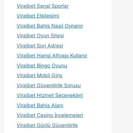
Virajbet Sanal Sporlar
Virajbet Etkileşimi
Virajbet Bahis Nasıl Oynanır
Virajbet Oyun Sitesi
Virajbet Son Adresi
Virajbet Hangi Altyapı Kullanır
Virajbet Bingo Oyunu
Virajbet Mobil Giriş
Virajbet Güvenilirlik Sorusu
Virajbet Hizmet Seçenekleri
Virajbet Bahis Alanı
Virajbet Casino İncelemeleri
Virajbet Güçlü Güvenilirlik