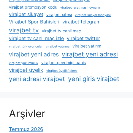
virajbet poker nasıl oynanır
virajbet promosyon kodu
virajbet ruleti nasıl oynanır
virajbet sikayet
virajbet sitesi
virajbet sosyal medyası
Virajbet Spor Bahisleri
virajbet telegram
virajbet tv
virajbet tv canli maç
virajbet tv canli maç izle
virajbet twitter
virajbet yatırım
virajbet türk oyuncular
virajbet yatırma
virajbet yeni adresi
virajbet yeni adres
virajbet çevrimiçi bahis
virajbet yükümlülük
virajbet üyelik
virajbet üyelik i̇şlemi
yeni giris virajbet
yeni adresi virajbet
Arşivler
Temmuz 2026