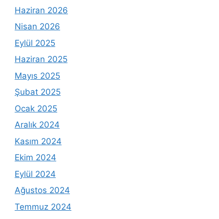
Haziran 2026
Nisan 2026
Eylül 2025
Haziran 2025
Mayıs 2025
Şubat 2025
Ocak 2025
Aralık 2024
Kasım 2024
Ekim 2024
Eylül 2024
Ağustos 2024
Temmuz 2024