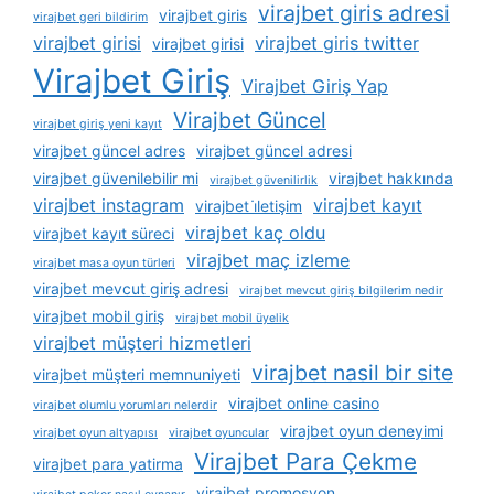
virajbet giris adresi
virajbet giris
virajbet geri bildirim
virajbet girisi
virajbet giris twitter
virajbet girisi
Virajbet Giriş
Virajbet Giriş Yap
Virajbet Güncel
virajbet giriş yeni kayıt
virajbet güncel adres
virajbet güncel adresi
virajbet güvenilebilir mi
virajbet hakkında
virajbet güvenilirlik
virajbet instagram
virajbet kayıt
virajbet i̇letişim
virajbet kaç oldu
virajbet kayıt süreci
virajbet maç izleme
virajbet masa oyun türleri
virajbet mevcut giriş adresi
virajbet mevcut giriş bilgilerim nedir
virajbet mobil giriş
virajbet mobil üyelik
virajbet müşteri hizmetleri
virajbet nasil bir site
virajbet müşteri memnuniyeti
virajbet online casino
virajbet olumlu yorumları nelerdir
virajbet oyun deneyimi
virajbet oyun altyapısı
virajbet oyuncular
Virajbet Para Çekme
virajbet para yatirma
virajbet promosyon