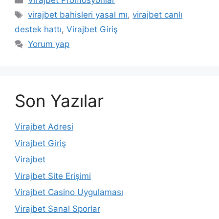
Virajbet Promosyonlar
Etiketler
virajbet bahisleri yasal mı
,
virajbet canlı
destek hattı
,
Virajbet Giriş
Yorum yap
Son Yazılar
Virajbet Adresi
Virajbet Giriş
Virajbet
Virajbet Site Erişimi
Virajbet Casino Uygulaması
Virajbet Sanal Sporlar