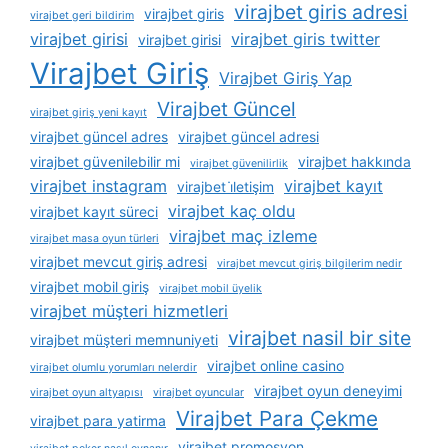
virajbet giris adresi
virajbet giris
virajbet geri bildirim
virajbet girisi
virajbet giris twitter
virajbet girisi
Virajbet Giriş
Virajbet Giriş Yap
Virajbet Güncel
virajbet giriş yeni kayıt
virajbet güncel adres
virajbet güncel adresi
virajbet güvenilebilir mi
virajbet hakkında
virajbet güvenilirlik
virajbet instagram
virajbet kayıt
virajbet i̇letişim
virajbet kaç oldu
virajbet kayıt süreci
virajbet maç izleme
virajbet masa oyun türleri
virajbet mevcut giriş adresi
virajbet mevcut giriş bilgilerim nedir
virajbet mobil giriş
virajbet mobil üyelik
virajbet müşteri hizmetleri
virajbet nasil bir site
virajbet müşteri memnuniyeti
virajbet online casino
virajbet olumlu yorumları nelerdir
virajbet oyun deneyimi
virajbet oyun altyapısı
virajbet oyuncular
Virajbet Para Çekme
virajbet para yatirma
virajbet promosyon