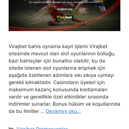
Virajbet bahis oynama kayıt işlemi Virajbet
sitesinde mevcut olan slot oyunlarının bolluğu,
bazı bahisçiler için bunaltıcı olabilir, bu da
sitede istenen slot oyunlarına erişmek için
aşağıda özetlenen adımlara sıkı sıkıya uymayı
gerekli kılmaktadır. Casinoların üyeleri için
maksimum kazanç konusunda kısıtlamaları
vardır ve genellikle özel etkinlikler sırasında
indirimler sunarlar. Bonus hüküm ve koşullarında
da bu limitler …
Devamını oku…
Kategoriler