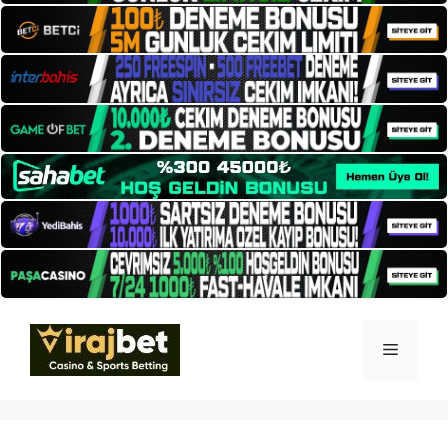
İçeriğe
atla
Menü