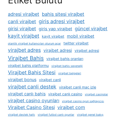
Etiket Bulutu
adresi virajbet
bahis sitesi virajbet
giris adresi virajbet
canli virajbet
girisi virajbet
güncel virajbet
giris yap virajbet
kayit virajbet
mobil virajbet
kayit virajbet
twitter virajbet
otantik virajbet kullanıcıları oturum açar
virajbet adres
virajbet adresi
virajbet adresi
Virajbet Bahis
virajbet bahis oranları
virajbet bahis platformu
virajbet bahis seçeneği
Virajbet Bahis Sitesi
virajbet belgeleri
virajbet bonus
virajbet canli
virajbet canli destek
virajbet canli maç izle
virajbet canlı bahis
virajbet canlı casino
virajbet casinolar
virajbet casino oyunları
virajbet casino oyun sağlayıcısı
Virajbet Casino Sitesi
virajbet com
virajbet destek hattı
virajbet futbol canlı oyunlar
virajbet genel bakış