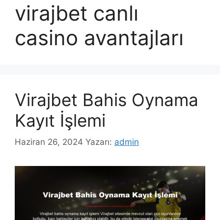
virajbet canlı
casino avantajları
Virajbet Bahis Oynama
Kayıt İşlemi
Haziran 26, 2024
Yazarı:
admin