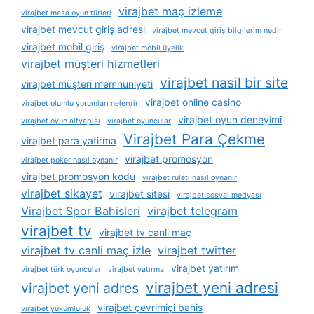
virajbet maç izleme
virajbet masa oyun türleri
virajbet mevcut giriş adresi
virajbet mevcut giriş bilgilerim nedir
virajbet mobil giriş
virajbet mobil üyelik
virajbet müşteri hizmetleri
virajbet nasil bir site
virajbet müşteri memnuniyeti
virajbet online casino
virajbet olumlu yorumları nelerdir
virajbet oyun deneyimi
virajbet oyun altyapısı
virajbet oyuncular
Virajbet Para Çekme
virajbet para yatirma
virajbet promosyon
virajbet poker nasıl oynanır
virajbet promosyon kodu
virajbet ruleti nasıl oynanır
virajbet sikayet
virajbet sitesi
virajbet sosyal medyası
Virajbet Spor Bahisleri
virajbet telegram
virajbet tv
virajbet tv canli maç
virajbet tv canli maç izle
virajbet twitter
virajbet yatırım
virajbet türk oyuncular
virajbet yatırma
virajbet yeni adresi
virajbet yeni adres
virajbet çevrimiçi bahis
virajbet yükümlülük