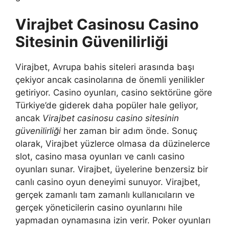
Virajbet Casinosu Casino
Sitesinin Güvenilirliği
Virajbet, Avrupa bahis siteleri arasında başı
çekiyor ancak casinolarına de önemli yenilikler
getiriyor. Casino oyunları, casino sektörüne göre
Türkiye’de giderek daha popüler hale geliyor,
ancak
Virajbet casinosu casino sitesinin
güvenilirliği
her zaman bir adım önde. Sonuç
olarak, Virajbet yüzlerce olmasa da düzinelerce
slot, casino masa oyunları ve canlı casino
oyunları sunar. Virajbet, üyelerine benzersiz bir
canlı casino oyun deneyimi sunuyor. Virajbet,
gerçek zamanlı tam zamanlı kullanıcıların ve
gerçek yöneticilerin casino oyunlarını hile
yapmadan oynamasına izin verir. Poker oyunları