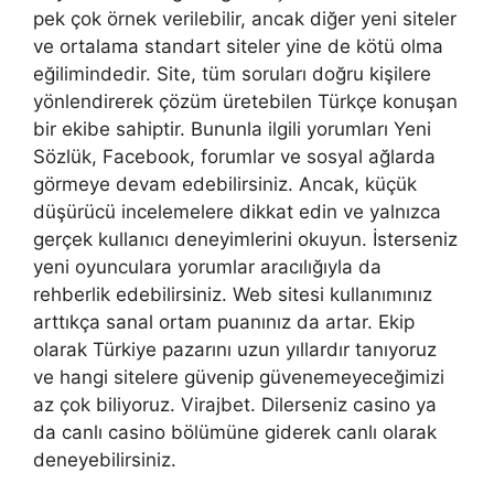
pek çok örnek verilebilir, ancak diğer yeni siteler
ve ortalama standart siteler yine de kötü olma
eğilimindedir. Site, tüm soruları doğru kişilere
yönlendirerek çözüm üretebilen Türkçe konuşan
bir ekibe sahiptir. Bununla ilgili yorumları Yeni
Sözlük, Facebook, forumlar ve sosyal ağlarda
görmeye devam edebilirsiniz. Ancak, küçük
düşürücü incelemelere dikkat edin ve yalnızca
gerçek kullanıcı deneyimlerini okuyun. İsterseniz
yeni oyunculara yorumlar aracılığıyla da
rehberlik edebilirsiniz. Web sitesi kullanımınız
arttıkça sanal ortam puanınız da artar. Ekip
olarak Türkiye pazarını uzun yıllardır tanıyoruz
ve hangi sitelere güvenip güvenemeyeceğimizi
az çok biliyoruz. Virajbet. Dilerseniz casino ya
da canlı casino bölümüne giderek canlı olarak
deneyebilirsiniz.