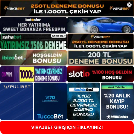
×
VIRAJBET GİRİŞ İÇİN TIKLAYINIZ!