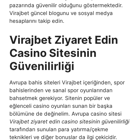
pazarında güvenilir olduğunu göstermektedir.
Virajbet güncel blogunu ve sosyal medya
hesaplarını takip edin.
Virajbet Ziyaret Edin
Casino Sitesinin
Güvenilirliği
Avrupa bahis siteleri Virajbet içeriğinden, spor
bahislerinden ve sanal spor oyunlarından
bahsetmek gerekiyor. Sitenin popüler ve
eğlenceli casino oyunları sunan bir başka
bölümüne de değinelim. Avrupa casino sitesi
Virajbet ziyaret edin casino sitesinin güvenilirliği
tarafından sunulan para yatırma/çekme
teknikleri ve diğer bonuslar da ilgi çekicidir.