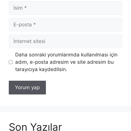
İsim
E-
posta
İnternet
sitesi
Daha sonraki yorumlarımda kullanılması için
adım, e-posta adresim ve site adresim bu
tarayıcıya kaydedilsin.
Son Yazılar