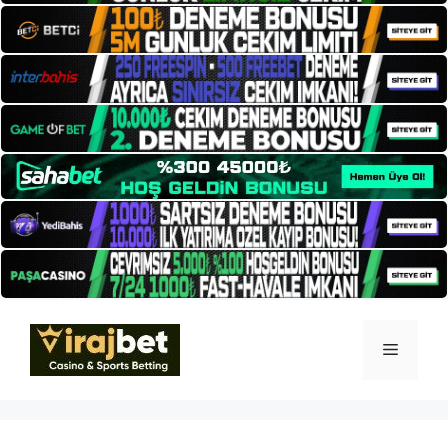
İçeriğe
atla
Menü