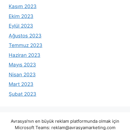
Kasım 2023
Ekim 2023
Eylül 2023
Ağustos 2023
Temmuz 2023
Haziran 2023
Mayıs 2023
Nisan 2023
Mart 2023
Şubat 2023
Avrasya'nın en büyük reklam platformunda olmak için
Microsoft Teams:
reklam@avrasyamarketing.com