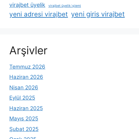
virajbet üyelik
virajbet üyelik i̇şlemi
yeni giris virajbet
yeni adresi virajbet
Arşivler
Temmuz 2026
Haziran 2026
Nisan 2026
Eylül 2025
Haziran 2025
Mayıs 2025
Şubat 2025