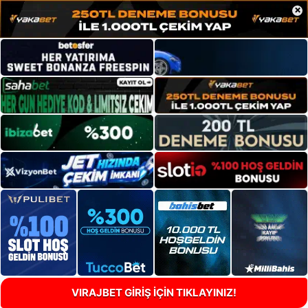
×
VIRAJBET GİRİŞ İÇİN TIKLAYINIZ!