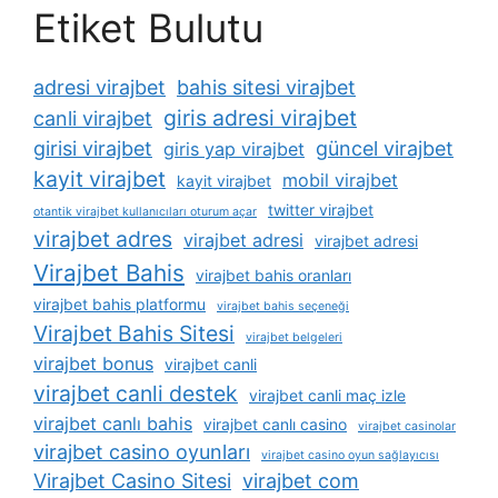
Etiket Bulutu
adresi virajbet
bahis sitesi virajbet
giris adresi virajbet
canli virajbet
girisi virajbet
güncel virajbet
giris yap virajbet
kayit virajbet
mobil virajbet
kayit virajbet
twitter virajbet
otantik virajbet kullanıcıları oturum açar
virajbet adres
virajbet adresi
virajbet adresi
Virajbet Bahis
virajbet bahis oranları
virajbet bahis platformu
virajbet bahis seçeneği
Virajbet Bahis Sitesi
virajbet belgeleri
virajbet bonus
virajbet canli
virajbet canli destek
virajbet canli maç izle
virajbet canlı bahis
virajbet canlı casino
virajbet casinolar
virajbet casino oyunları
virajbet casino oyun sağlayıcısı
Virajbet Casino Sitesi
virajbet com