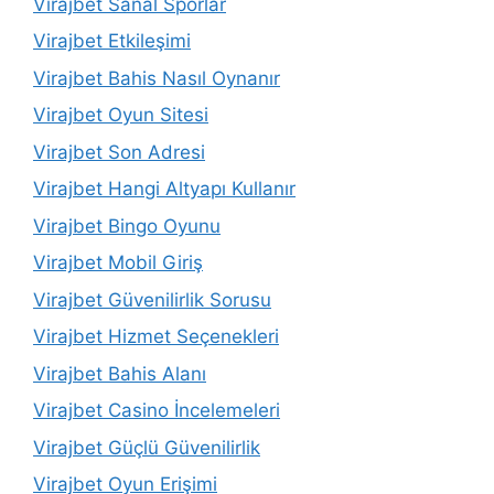
Virajbet Sanal Sporlar
Virajbet Etkileşimi
Virajbet Bahis Nasıl Oynanır
Virajbet Oyun Sitesi
Virajbet Son Adresi
Virajbet Hangi Altyapı Kullanır
Virajbet Bingo Oyunu
Virajbet Mobil Giriş
Virajbet Güvenilirlik Sorusu
Virajbet Hizmet Seçenekleri
Virajbet Bahis Alanı
Virajbet Casino İncelemeleri
Virajbet Güçlü Güvenilirlik
Virajbet Oyun Erişimi