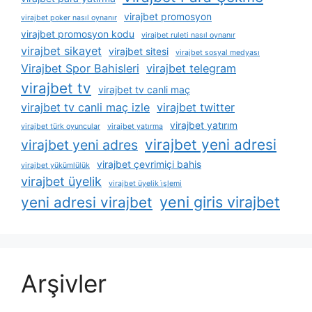
virajbet promosyon
virajbet poker nasıl oynanır
virajbet promosyon kodu
virajbet ruleti nasıl oynanır
virajbet sikayet
virajbet sitesi
virajbet sosyal medyası
Virajbet Spor Bahisleri
virajbet telegram
virajbet tv
virajbet tv canli maç
virajbet tv canli maç izle
virajbet twitter
virajbet yatırım
virajbet türk oyuncular
virajbet yatırma
virajbet yeni adresi
virajbet yeni adres
virajbet çevrimiçi bahis
virajbet yükümlülük
virajbet üyelik
virajbet üyelik i̇şlemi
yeni giris virajbet
yeni adresi virajbet
Arşivler