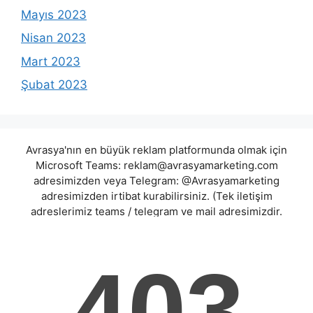
Mayıs 2023
Nisan 2023
Mart 2023
Şubat 2023
Avrasya'nın en büyük reklam platformunda olmak için
Microsoft Teams:
reklam@avrasyamarketing.com
adresimizden veya Telegram: @Avrasyamarketing
adresimizden irtibat kurabilirsiniz. (Tek iletişim
adreslerimiz teams / telegram ve mail adresimizdir.
Harici hiçbir iletişim adresimiz bulunmamaktadır.
Lütfen itibar etmeyiniz.) Türkiye yasalarına göre 7258
sayılı kanun uyarınca yasa dışı bahis oynamanın
cezaları mevcuttur. Şu an bulunduğunuz site hiç bir
şekilde illegal bahis oyunları oynatmıyor ve oynamaya
aracı olmuyordur.
betmüze
|
kulecasino
|
kokobets
|