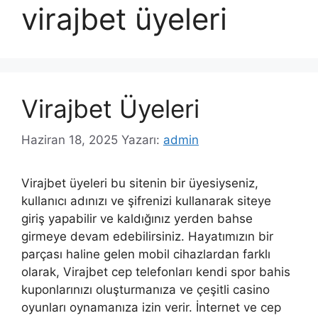
virajbet üyeleri
Virajbet Üyeleri
Haziran 18, 2025
Yazarı:
admin
Virajbet üyeleri bu sitenin bir üyesiyseniz,
kullanıcı adınızı ve şifrenizi kullanarak siteye
giriş yapabilir ve kaldığınız yerden bahse
girmeye devam edebilirsiniz. Hayatımızın bir
parçası haline gelen mobil cihazlardan farklı
olarak, Virajbet cep telefonları kendi spor bahis
kuponlarınızı oluşturmanıza ve çeşitli casino
oyunları oynamanıza izin verir. İnternet ve cep