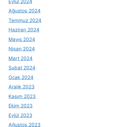
Eylül 2024
Ağustos 2024
Temmuz 2024
Haziran 2024
Mayıs 2024
Nisan 2024
Mart 2024
Şubat 2024
Ocak 2024
Aralık 2023
Kasım 2023
Ekim 2023
Eylül 2023
Ağustos 2023