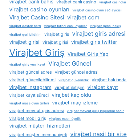
virajbet canlı bahis
virajbet canlı casino
virajbet casinolar
virajbet casino oyunları
virajbet casino oyun sağlayıcısı
Virajbet Casino Sitesi
virajbet com
virajbet destek hattı
virajbet futbol canlı oyunlar
virajbet genel bakış
virajbet giris adresi
virajbet giris
virajbet geri bildirim
virajbet girisi
virajbet giris twitter
virajbet girisi
Virajbet Giriş
Virajbet Giriş Yap
Virajbet Güncel
virajbet giriş yeni kayıt
virajbet güncel adres
virajbet güncel adresi
virajbet güvenilebilir mi
virajbet hakkında
virajbet güvenilirlik
virajbet instagram
virajbet kayıt
virajbet i̇letişim
virajbet kaç oldu
virajbet kayıt süreci
virajbet maç izleme
virajbet masa oyun türleri
virajbet mevcut giriş adresi
virajbet mevcut giriş bilgilerim nedir
virajbet mobil giriş
virajbet mobil üyelik
virajbet müşteri hizmetleri
virajbet nasil bir site
virajbet müşteri memnuniyeti