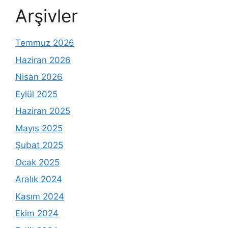
Arşivler
Temmuz 2026
Haziran 2026
Nisan 2026
Eylül 2025
Haziran 2025
Mayıs 2025
Şubat 2025
Ocak 2025
Aralık 2024
Kasım 2024
Ekim 2024