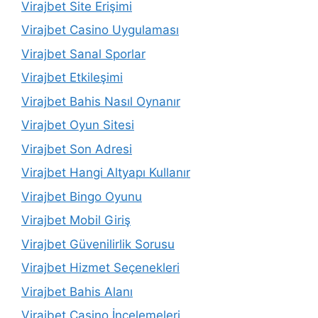
Virajbet Site Erişimi
Virajbet Casino Uygulaması
Virajbet Sanal Sporlar
Virajbet Etkileşimi
Virajbet Bahis Nasıl Oynanır
Virajbet Oyun Sitesi
Virajbet Son Adresi
Virajbet Hangi Altyapı Kullanır
Virajbet Bingo Oyunu
Virajbet Mobil Giriş
Virajbet Güvenilirlik Sorusu
Virajbet Hizmet Seçenekleri
Virajbet Bahis Alanı
Virajbet Casino İncelemeleri