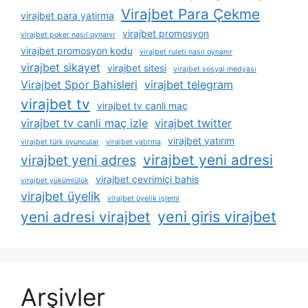
Virajbet Para Çekme
virajbet para yatirma
virajbet promosyon
virajbet poker nasıl oynanır
virajbet promosyon kodu
virajbet ruleti nasıl oynanır
virajbet sikayet
virajbet sitesi
virajbet sosyal medyası
Virajbet Spor Bahisleri
virajbet telegram
virajbet tv
virajbet tv canli maç
virajbet tv canli maç izle
virajbet twitter
virajbet yatırım
virajbet türk oyuncular
virajbet yatırma
virajbet yeni adresi
virajbet yeni adres
virajbet çevrimiçi bahis
virajbet yükümlülük
virajbet üyelik
virajbet üyelik i̇şlemi
yeni giris virajbet
yeni adresi virajbet
Arşivler