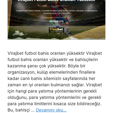
Virajbet futbol bahis oranları yüksektir Virajbet
futbol bahis oranları yüksektir ve bahisçilerin
kazanma şansı çok yüksektir. Böyle bir
organizasyon, kulüp elemelerinden finallere
kadar canlı bahis sitemizin sayfalarında her
zaman en iyi oranları bulmanızı sağlar. Virajbet
için hangi para yatırma yöntemlerinin gerekli
olduğunu, para yatırma yöntemlerini ve gerekli
para yatırma limitlerini kısaca size bildireceğiz.
Bu, bahisçi …
Devamını oku…