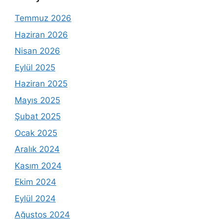
Temmuz 2026
Haziran 2026
Nisan 2026
Eylül 2025
Haziran 2025
Mayıs 2025
Şubat 2025
Ocak 2025
Aralık 2024
Kasım 2024
Ekim 2024
Eylül 2024
Ağustos 2024