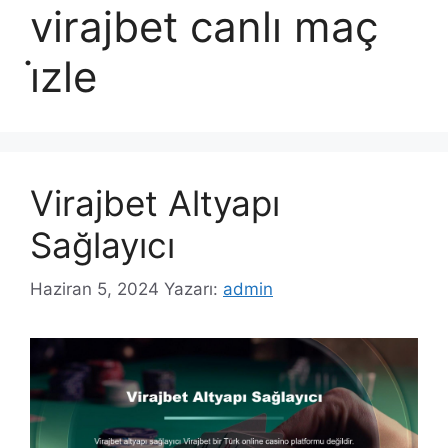
virajbet canlı maç
i̇zle
Virajbet Altyapı
Sağlayıcı
Haziran 5, 2024
Yazarı:
admin