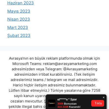
Haziran 2023
Mayıs 2023
Nisan 2023
Mart 2023
Şubat 2023
Avrasya'nın en büyük reklam platformunda olmak için
Microsoft Teams:
reklam@avrasyamarketing.com
adresimizden veya Telegram: @Avrasyamarketing
adresimizden irtibat kurabilirsiniz. (Tek iletişim
adreslerimiz teams / telegram ve mail adresimizdir.
Harici hiçbir iletişim adresimiz bulunmamaktadır.
Lütfen itibar etmeyiniz.) Türkiye yasalarına göre 7258
sayılı kanun uyarınca yasa dışı bahis oynamanın
cezaları mevcuttur. Şu an bulunduğunuz site hiç bir
şekilde illegal bahis oyunları oynatmıyor ve oynamaya