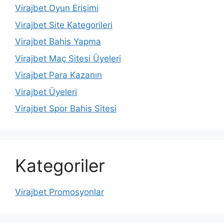
Virajbet Oyun Erişimi
Virajbet Site Kategorileri
Virajbet Bahis Yapma
Virajbet Maç Sitesi Üyeleri
Virajbet Para Kazanın
Virajbet Üyeleri
Virajbet Spor Bahis Sitesi
Kategoriler
Virajbet Promosyonlar