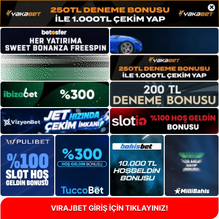
×
VIRAJBET GİRİŞ İÇİN TIKLAYINIZ!