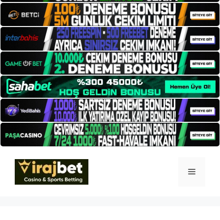
İçeriğe
atla
Menü