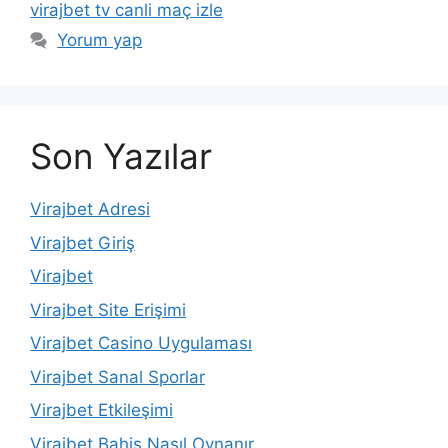
virajbet tv canli maç izle
Yorum yap
Son Yazılar
Virajbet Adresi
Virajbet Giriş
Virajbet
Virajbet Site Erişimi
Virajbet Casino Uygulaması
Virajbet Sanal Sporlar
Virajbet Etkileşimi
Virajbet Bahis Nasıl Oynanır