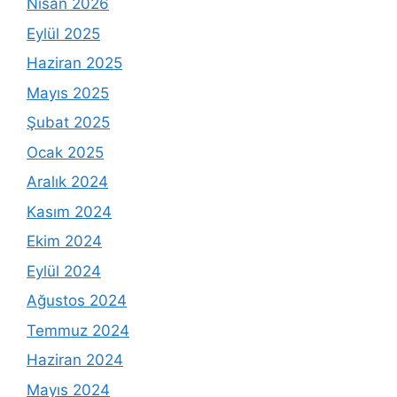
Nisan 2026
Eylül 2025
Haziran 2025
Mayıs 2025
Şubat 2025
Ocak 2025
Aralık 2024
Kasım 2024
Ekim 2024
Eylül 2024
Ağustos 2024
Temmuz 2024
Haziran 2024
Mayıs 2024