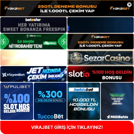
×
VIRAJBET GİRİŞ İÇİN TIKLAYINIZ!