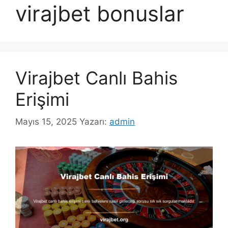
virajbet bonuslar
Virajbet Canlı Bahis
Erişimi
Mayıs 15, 2025
Yazarı:
admin