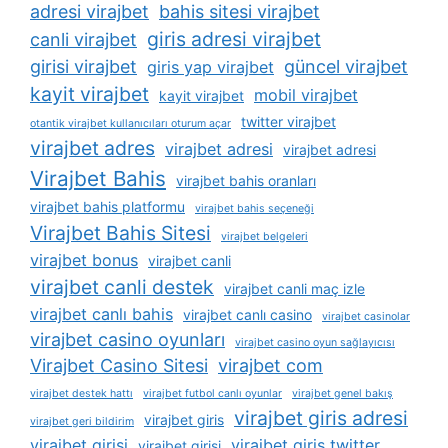
adresi virajbet
bahis sitesi virajbet
giris adresi virajbet
canli virajbet
girisi virajbet
güncel virajbet
giris yap virajbet
kayit virajbet
mobil virajbet
kayit virajbet
twitter virajbet
otantik virajbet kullanıcıları oturum açar
virajbet adres
virajbet adresi
virajbet adresi
Virajbet Bahis
virajbet bahis oranları
virajbet bahis platformu
virajbet bahis seçeneği
Virajbet Bahis Sitesi
virajbet belgeleri
virajbet bonus
virajbet canli
virajbet canli destek
virajbet canli maç izle
virajbet canlı bahis
virajbet canlı casino
virajbet casinolar
virajbet casino oyunları
virajbet casino oyun sağlayıcısı
Virajbet Casino Sitesi
virajbet com
virajbet destek hattı
virajbet futbol canlı oyunlar
virajbet genel bakış
virajbet giris adresi
virajbet giris
virajbet geri bildirim
virajbet girisi
virajbet giris twitter
virajbet girisi