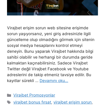
Virajbet erişim sorun web sitesine erişimde
sorun yaşıyorsanız, yeni giriş adresinizle ilgili
güncelleme olup olmadığını görmek için sitenin
sosyal medya hesaplarını kontrol etmeyi
deneyin. Bunu yaparak Virajbet hakkında bilgi
sahibi olabilir ve herhangi bir durumda geride
kalmaktan kaçınabilirsiniz. Sadece Virajbet
Twitter değil Virajbet Facebook ve Youtube
adreslerini de takip etmeniz tavsiye edilir. Bu
kayıtlar sürekli …
Devamını oku…
Kategoriler
Virajbet Promosyonlar
Etiketler
virajbet bonus fırsat
,
virajbet erişim sorun
,