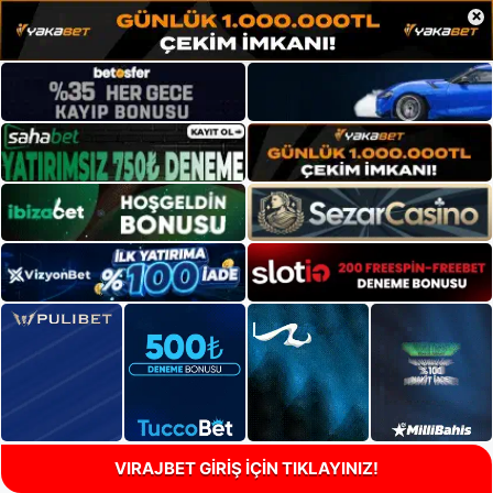
×
VIRAJBET GİRİŞ İÇİN TIKLAYINIZ!