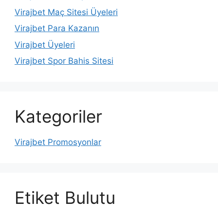
Virajbet Maç Sitesi Üyeleri
Virajbet Para Kazanın
Virajbet Üyeleri
Virajbet Spor Bahis Sitesi
Kategoriler
Virajbet Promosyonlar
Etiket Bulutu