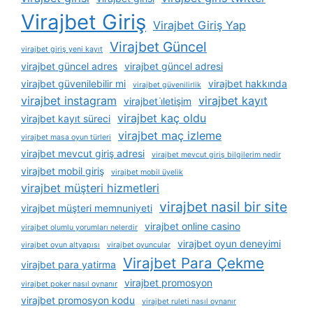
Virajbet Giriş
Virajbet Giriş Yap
Virajbet Güncel
virajbet giriş yeni kayıt
virajbet güncel adres
virajbet güncel adresi
virajbet güvenilebilir mi
virajbet hakkında
virajbet güvenilirlik
virajbet instagram
virajbet kayıt
virajbet i̇letişim
virajbet kaç oldu
virajbet kayıt süreci
virajbet maç izleme
virajbet masa oyun türleri
virajbet mevcut giriş adresi
virajbet mevcut giriş bilgilerim nedir
virajbet mobil giriş
virajbet mobil üyelik
virajbet müşteri hizmetleri
virajbet nasil bir site
virajbet müşteri memnuniyeti
virajbet online casino
virajbet olumlu yorumları nelerdir
virajbet oyun deneyimi
virajbet oyun altyapısı
virajbet oyuncular
Virajbet Para Çekme
virajbet para yatirma
virajbet promosyon
virajbet poker nasıl oynanır
virajbet promosyon kodu
virajbet ruleti nasıl oynanır