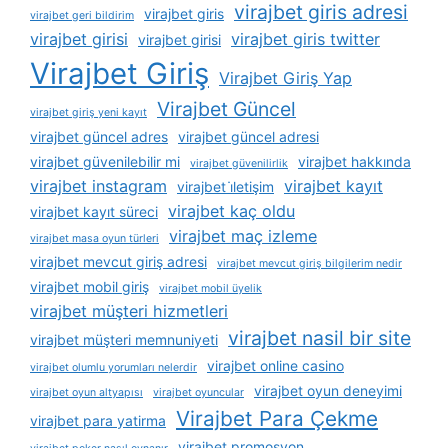
virajbet giris adresi
virajbet giris
virajbet geri bildirim
virajbet girisi
virajbet giris twitter
virajbet girisi
Virajbet Giriş
Virajbet Giriş Yap
Virajbet Güncel
virajbet giriş yeni kayıt
virajbet güncel adres
virajbet güncel adresi
virajbet güvenilebilir mi
virajbet hakkında
virajbet güvenilirlik
virajbet instagram
virajbet kayıt
virajbet i̇letişim
virajbet kaç oldu
virajbet kayıt süreci
virajbet maç izleme
virajbet masa oyun türleri
virajbet mevcut giriş adresi
virajbet mevcut giriş bilgilerim nedir
virajbet mobil giriş
virajbet mobil üyelik
virajbet müşteri hizmetleri
virajbet nasil bir site
virajbet müşteri memnuniyeti
virajbet online casino
virajbet olumlu yorumları nelerdir
virajbet oyun deneyimi
virajbet oyun altyapısı
virajbet oyuncular
Virajbet Para Çekme
virajbet para yatirma
virajbet promosyon