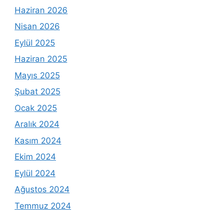
Haziran 2026
Nisan 2026
Eylül 2025
Haziran 2025
Mayıs 2025
Şubat 2025
Ocak 2025
Aralık 2024
Kasım 2024
Ekim 2024
Eylül 2024
Ağustos 2024
Temmuz 2024