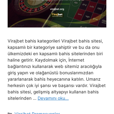
Virajbet bahis kategorileri Virajbet bahis sitesi,
kapsamlı bir kategoriye sahiptir ve bu da onu
ülkemizdeki en kapsamlı bahis sitelerinden biri
haline getirir. Kaydolmak için, İnternet
bağlantınızı kullanarak web sitemiz aracılığıyla
giriş yapın ve olağanüstü bonuslarımızdan
yararlanarak bahis heyecanına katılın. Umarız
herkesin çok iyi şansı ve başarısı vardır. Virajbet
bahis sitesi, gelişmiş altyapıyı kullanan bahis
sitelerinden …
Devamını oku…
Kategoriler